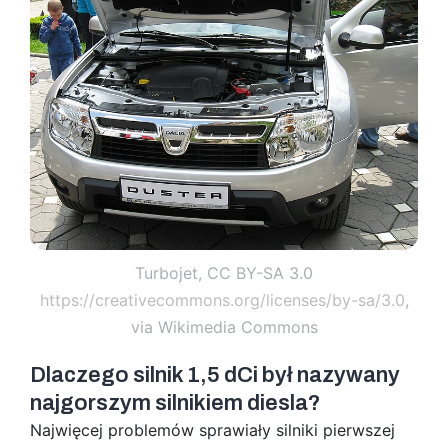
Turbojet, CC BY-SA 3.0
https://creativecommons.org/licenses/by-sa/3.0
,
via Wikimedia Commons
Dlaczego silnik 1,5 dCi był nazywany
najgorszym silnikiem diesla?
Najwięcej problemów sprawiały silniki pierwszej