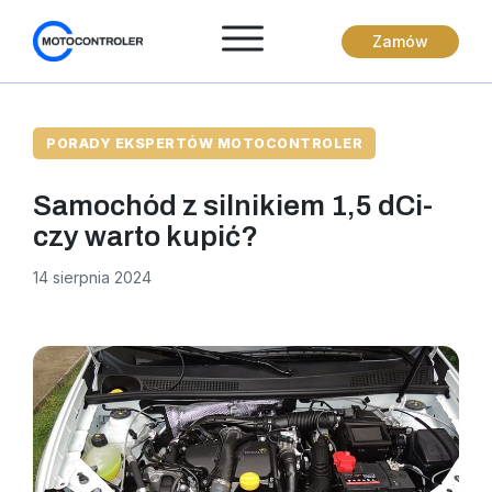
Przejdź
Zamów
do
treści
PORADY EKSPERTÓW MOTOCONTROLER
Samochód z silnikiem 1,5 dCi-
czy warto kupić?
14 sierpnia 2024