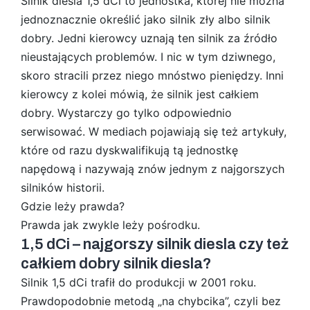
Silnik diesla 1,5 dCi to jednostka, której nie można
jednoznacznie określić jako silnik zły albo silnik
dobry. Jedni kierowcy uznają ten silnik za źródło
nieustających problemów. I nic w tym dziwnego,
skoro stracili przez niego mnóstwo pieniędzy. Inni
kierowcy z kolei mówią, że silnik jest całkiem
dobry. Wystarczy go tylko odpowiednio
serwisować. W mediach pojawiają się też artykuły,
które od razu dyskwalifikują tą jednostkę
napędową i nazywają znów jednym z najgorszych
silników historii.
Gdzie leży prawda?
Prawda jak zwykle leży pośrodku.
1,5 dCi – najgorszy silnik diesla czy też
całkiem dobry silnik diesla?
Silnik 1,5 dCi trafił do produkcji w 2001 roku.
Prawdopodobnie metodą „na chybcika”, czyli bez