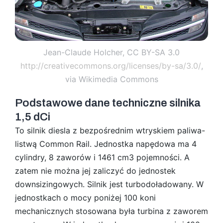
Jean-Claude Holcher, CC BY-SA 3.0
http://creativecommons.org/licenses/by-sa/3.0/
,
via Wikimedia Commons
Podstawowe dane techniczne silnika
1,5 dCi
To silnik diesla z bezpośrednim wtryskiem paliwa-
listwą Common Rail. Jednostka napędowa ma 4
cylindry, 8 zaworów i 1461 cm3 pojemności. A
zatem nie można jej zaliczyć do jednostek
downsizingowych. Silnik jest turbodoładowany. W
jednostkach o mocy poniżej 100 koni
mechanicznych stosowana była turbina z zaworem