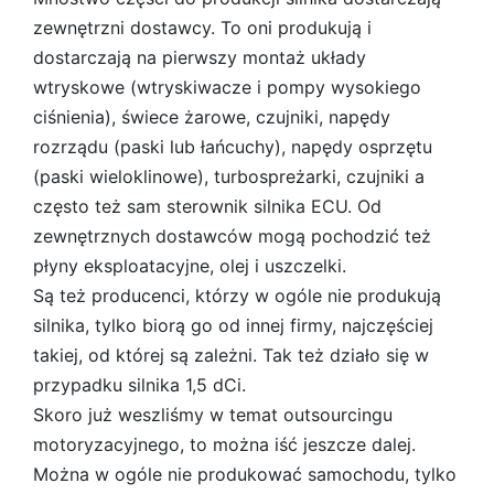
zewnętrzni dostawcy. To oni produkują i
dostarczają na pierwszy montaż układy
wtryskowe (wtryskiwacze i pompy wysokiego
ciśnienia), świece żarowe, czujniki, napędy
rozrządu (paski lub łańcuchy), napędy osprzętu
(paski wieloklinowe), turbospreżarki, czujniki a
często też sam sterownik silnika ECU. Od
zewnętrznych dostawców mogą pochodzić też
płyny eksploatacyjne, olej i uszczelki.
Są też producenci, którzy w ogóle nie produkują
silnika, tylko biorą go od innej firmy, najczęściej
takiej, od której są zależni. Tak też działo się w
przypadku silnika 1,5 dCi.
Skoro już weszliśmy w temat outsourcingu
motoryzacyjnego, to można iść jeszcze dalej.
Można w ogóle nie produkować samochodu, tylko