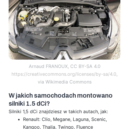
Arnaud FRANOUX, CC BY-SA 4.0
https://creativecommons.org/licenses/by-sa/4.0
,
via Wikimedia Commons
W jakich samochodach montowano
silniki 1.5 dCi?
Silniki 1,5 dCi znajdziesz w takich autach, jak:
Renault: Clio, Megane, Laguna, Scenic,
Kangoo, Thalia, Twingo, Fluence