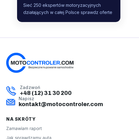
Sieć 250 ekspertów motoryzacyjnych
działających w całej Polsce sprawdz oferte
Zadzwoń
+48 (12) 31 30 200
Napisz
kontakt@motocontroler.com
NA SKRÓTY
Zamawiam raport
Jak sprawdzamy auta